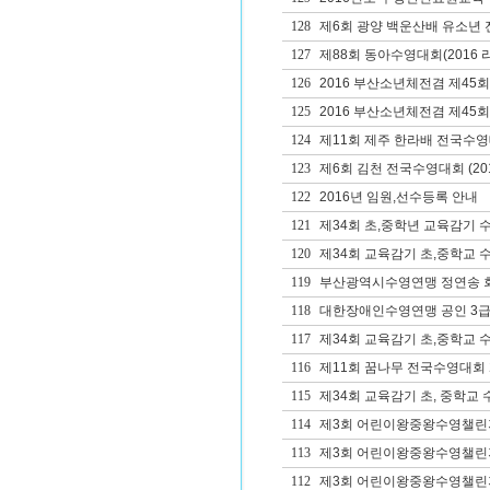
128
제6회 광양 백운산배 유소년
127
제88회 동아수영대회(2016 
126
2016 부산소년체전겸 제4
125
2016 부산소년체전겸 제45
124
제11회 제주 한라배 전국수
123
제6회 김천 전국수영대회 (20
122
2016년 임원,선수등록 안내
121
제34회 초,중학년 교육감기
120
제34회 교육감기 초,중학교 
119
부산광역시수영연맹 정연송 
118
대한장애인수영연맹 공인 3급
117
제34회 교육감기 초,중학교 
116
제11회 꿈나무 전국수영대회
115
제34회 교육감기 초, 중학교
114
제3회 어린이왕중왕수영챌린
113
제3회 어린이왕중왕수영챌린
112
제3회 어린이왕중왕수영챌린