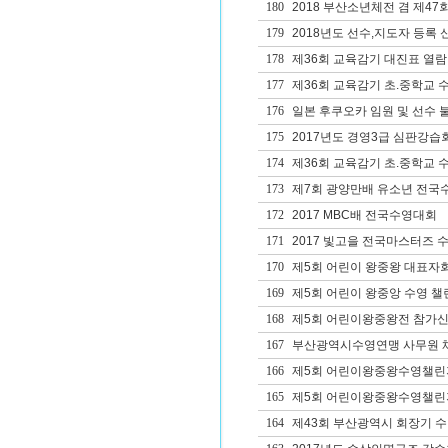
180
2018 부산소년체전 겸 제4
179
2018년도 선수,지도자 등록 
178
제36회 교육감기 대진표 열람
177
제36회 교육감기 초.중학교 
176
일본 후쿠오카 임원 및 선수 
175
2017년도 경영3급 심판강습
174
제36회 교육감기 초.중학교 
173
제7회 광양만배 유소년 전국
172
2017 MBC배 전국수영대회
171
2017 빛고을 전국마스터즈 
170
제5회 어린이 왕중왕 대표자
169
제5회 어린이 왕중앙 수영 챌
168
제5회 어린이왕중왕전 참가
167
부산광역시수영연맹 사무원 
166
제5회 어린이왕중왕수영챌린
165
제5회 어린이왕중왕수영챌린
164
제43회 부산광역시 회장기 