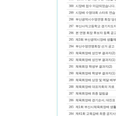
300
시장배 접수 마감되었습니다.
299
시장배 수영대회 스타트 연습 
298
부산광역시수영연맹 회장 당
297
부산사직고등학교 경기지도자(
296
본 연맹 회장 후보자 등록 공
295
제3회 부산광역시장배 생활체
294
부산수영연맹회장 선거 공고
293
체육회장배 성인부 결과지(2)
292
체육회장배 성인부 결과지(1)
291
체육회장 학생부 결과지(2)
290
체육회장배 학생부 결과지(1)
289
체육회장배 상장 및 메달 배부
288
체육회장배 대표자회의 자료
287
체육회장배 최종 알림글
286
체육회장배 경기순서, 대진표 
285
제1회 부산시체육회장배 생활체
284
제41회 교육감배 최종 공지사