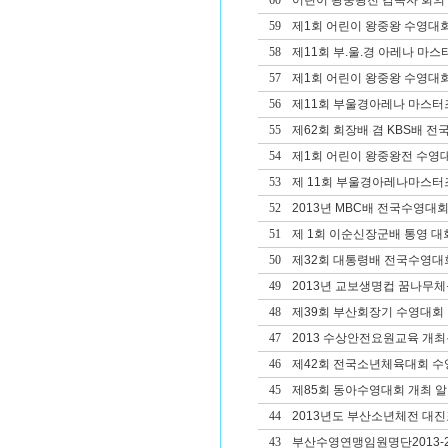
60
어린이 왕중왕전 감독자 회의
59
제1회 어린이 왕중왕 수영대
58
제11회 부.울.경 아레나 마
57
제1회 어린이 왕중왕 수영대회
56
제11회 부울경아레나 마스터
55
제62회 회장배 겸 KBS배 
54
제1회 어린이 왕중왕전 수영
53
제 11회 부울경아레나마스터
52
2013년 MBC배 전국수영대회
51
제 1회 이순신장군배 통영 대
50
제32회 대통령배 전국수영대
49
2013년 교보생명컵 꿈나무
48
제39회 부산회장기 수영대회 겸
47
2013 수상안전요원교육 개
46
제42회 전국소년체육대회 
45
제85회 동아수영대회 개최 
44
2013년도 부산소년체전 대진
43
부산수영연맹임원명단2013-2