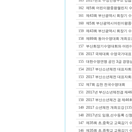
163
2017년도 수상인명구조 강습
162
제5회 어린이왕중왕챌린지 
161
제43회 부산광역시 회장기 
160
제5회 부산광역시어린이왕중
159
제43회 부산광역시 회장기 
158
제89회 동아수영대회 개최요
157
부산회장기수영대회와 어린이
156
2017 국제대회 수영국가대표
155
대한수영연맹 공인 3급 경영
154
2017 부산소년체전 대표자
153
2017 부산소년체전 대표자회
152
제7회 김천 전국수영대회
151
2017년 부산소년체전겸 제
150
2017 부산소년체건 겸 제
149
2017 소년체전 개최요강
[135
148
2017년도 임원,선수등록 신청
147
제35회 초,중학교 교육감기 
146
제35회 초,중학교 교육감기