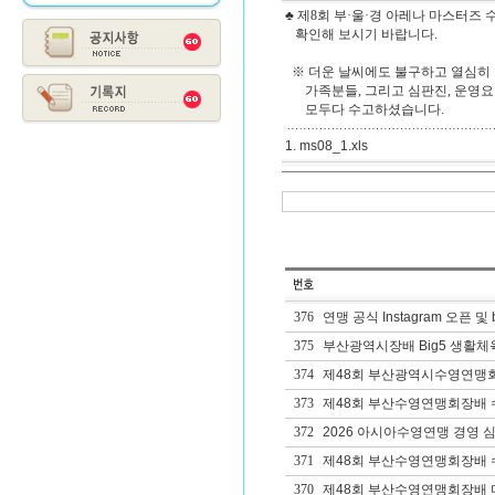
♣ 제8회 부·울·경 아레나 마스터즈
확인해 보시기 바랍니다.
※ 더운 날씨에도 불구하고 열심히
가족분들, 그리고 심판진, 운영요
모두다 수고하셨습니다.
1. ms08_1.xls
376
연맹 공식 Instagram 오픈 및 
375
부산광역시장배 Big5 생활체
374
제48회 부산광역시수영연맹
373
제48회 부산수영연맹회장배 수
372
2026 아시아수영연맹 경영 심
371
제48회 부산수영연맹회장배 
370
제48회 부산수영연맹회장배 