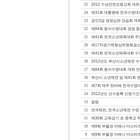
25
2012 수상안전요원교육 개
24
제31회 대통령배 전국수영대
23
공인3급 경영심판 강습회 개
22
제84회 동아수영대회 경영 종
21
제41회 전국소년체육대회 주
20
제17차경기력향상위원회겸
19
제41회 전국소년체육대회 
18
2012년도 부산시소년체전 
17
제84회 동아수영대회 개최 
16
부산시 소년체전 및 제41회
15
제7회 제주 한라배 전국수영
14
2012년도 선수등록 신청기간
13
알림
12
전국체전, 전국소년체전 수영
11
제30회 교육감기 초·중학교
10
제9회 부울경 아레나 마스터
9
제9회 부울경 아레나 마스터