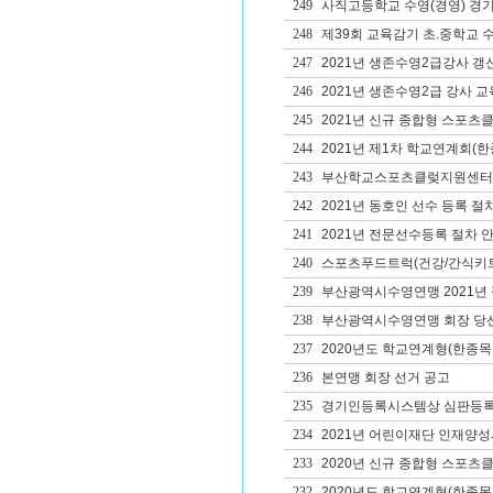
249
사직고등학교 수영(경영) 경
248
제39회 교육감기 초.중학교 
247
2021년 생존수영2급강사 갱
246
2021년 생존수영2급 강사 교
245
2021년 신규 종합형 스포츠
244
2021년 제1차 학교연계회(
243
부산학교스포츠클렂지원센터 
242
2021년 동호인 선수 등록 절
241
2021년 전문선수등록 절차 
240
스포츠푸드트럭(건강/간식키트
239
부산광역시수영연맹 2021년
238
부산광역시수영연맹 회장 당
237
2020년도 학교연계형(한종목
236
본연맹 회장 선거 공고
235
경기인등록시스템상 심판등록
234
2021년 어린이재단 인재양성사
233
2020년 신규 종합형 스포츠클
232
2020년도 학교연계형(한종목