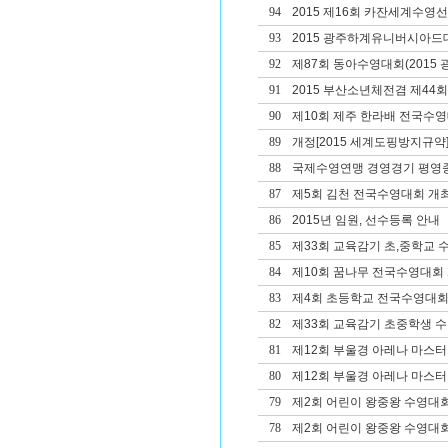
94
2015 제16회 카잔세계수
93
2015 광주하계유니버시아드대
92
제87회 동아수영대회(2015 광
91
2015 부산소년체전겸 제4
90
제10회 제주 한라배 전국수
89
개정[2015 세계도핑방지규약]
88
국제수영연맹 경영경기 평영종
87
제5회 김천 전국수영대회 개
86
2015년 임원, 선수등록 안내
85
제33회 교육감기 초,중학교 
84
제10회 꿈나무 전국수영대회
83
제4회 초등학교 전국수영대회
82
제33회 교육감기 초중학생 
81
제12회 부울경 아레나 마스
80
제12회 부울경 아레나 마스
79
제2회 어린이 왕중왕 수영대회
78
제2회 어린이 왕중왕 수영대회