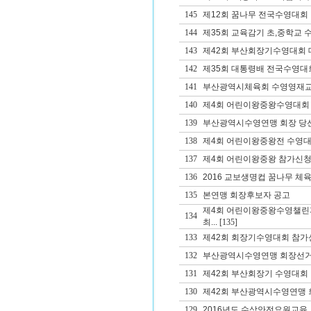
145
제12회 꿈나무 전국수영대회
144
제35회 교육감기 초,중학교
143
제42회 부산회장기수영대회 대
142
제35회 대통령배 전국수영대
141
부산광역시체육회 수영영재교
140
제4회 어린이왕중왕수영대회
139
부산광역시수영연맹 회장 당
138
제4회 어린이왕중왕전 수영대
137
제4회 어린이왕중왕 참가신청
136
2016 교보생명컵 꿈나무 체
135
본연맹 회장후보자 공고
제4회 어린이왕중왕수영챌린
134
최...
[135]
133
제42회 회장기수영대회 참가
132
부산광역시수영연맹 회장선거
131
제42회 부산회장기 수영대회
130
제42회 부산광역시수영연맹 회
129
2016년도 수상안전요원교육