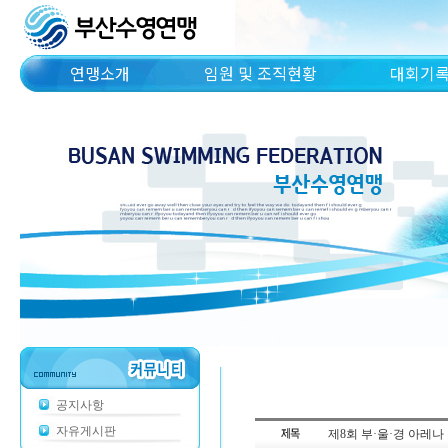
연맹소개
임원 및 조직현황
대회기
공지사항
자유게시판
제8회 부·울·경 아레