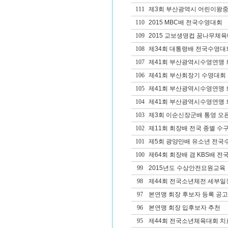
111
제3회 부산광역시 어린이왕중
110
2015 MBC배 전국수영대회
109
2015 교보생명컵 꿈나무체육
108
제34회 대통령배 전국수영대
107
제41회 부산광역시수영연맹 
106
제41회 부산회장기 수영대회
105
제41회 부산광역시수영연맹
104
제41회 부산광역시수영연맹 회
103
제3회 이순신장군배 통영 오픈 W
102
제11회 회장배 전국 종별 
101
제5회 광양만배 유소년 전국
100
제64회 회장배 겸 KBS배 
99
2015년도 수상안전요원교육
98
제44회 전국소년체전 세부일
97
본연맹 회장 후보자 등록 공고
96
본연맹 회장 입후보자 추천
95
제44회 전국소년체육대회 치료