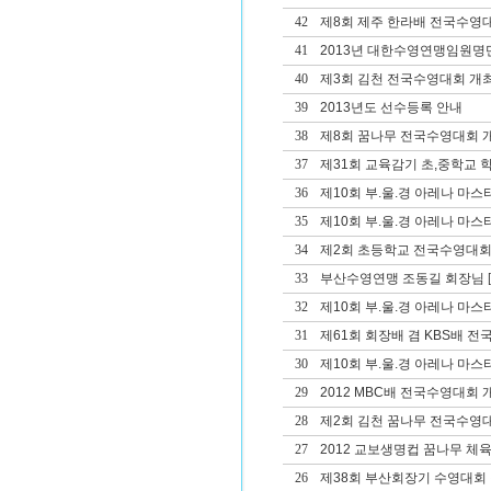
42
제8회 제주 한라배 전국수영
41
2013년 대한수영연맹임원명
40
제3회 김천 전국수영대회 개
39
2013년도 선수등록 안내
38
제8회 꿈나무 전국수영대회 
37
제31회 교육감기 초,중학교
36
제10회 부.울.경 아레나 마
35
제10회 부.울.경 아레나 마
34
제2회 초등학교 전국수영대회
33
부산수영연맹 조동길 회장님
[
32
제10회 부.울.경 아레나 마스
31
제61회 회장배 겸 KBS배 
30
제10회 부.울.경 아레나 마
29
2012 MBC배 전국수영대회 
28
제2회 김천 꿈나무 전국수영
27
2012 교보생명컵 꿈나무 체
26
제38회 부산회장기 수영대회 겸