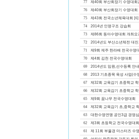
77
제40회 부산회장기 수영대회겸
76
제40회 부산회장기 수영대회 겸
75
제43회 전국소년체육대회
[6]
74
2014년 인명구조 강습회
73
제86회 동아수영대회 개최요
72
2014년도 부산소년체전 대진
71
제9회 제주 한라배 전국수영
70
제4회 김천 전국수영대회
69
2014년도 임원,선수등록 안
68
2013 기초종목 육성 사업(수영
67
제32회 교육감기 초중학교 
66
제32회 교육감기 초중학교 
65
제9회 꿈나무 전국수영대회
64
제32회 교육감기 초,중학교
63
대한수영연맹 공인3급 경영심
62
제3회 초등학교 전국수영대
61
제 11회 부울경 마스터즈 수