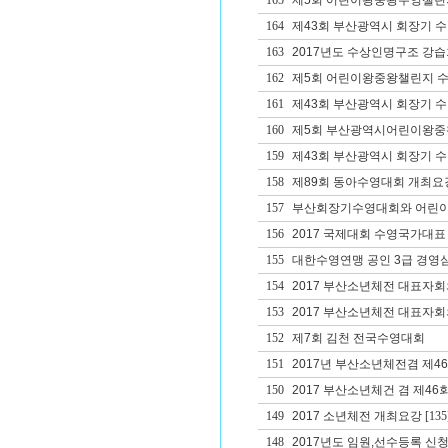
165
제5회 어린이왕중왕수영챌린
164
제43회 부산광역시 회장기 
163
2017년도 수상인명구조 강습
162
제5회 어린이왕중왕챌린지 
161
제43회 부산광역시 회장기 
160
제5회 부산광역시어린이왕중
159
제43회 부산광역시 회장기 
158
제89회 동아수영대회 개최요
157
부산회장기수영대회와 어린이
156
2017 국제대회 수영국가대표
155
대한수영연맹 공인 3급 경영
154
2017 부산소년체전 대표자
153
2017 부산소년체전 대표자회
152
제7회 김천 전국수영대회
151
2017년 부산소년체전겸 제
150
2017 부산소년체건 겸 제
149
2017 소년체전 개최요강
[135
148
2017년도 임원,선수등록 신청