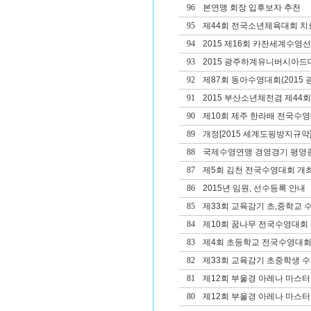
96
본연맹 회장 입후보자 추천
95
제44회 전국소년체육대회 치료
94
2015 제16회 카잔세계수
93
2015 광주하계유니버시아드대
92
제87회 동아수영대회(2015 광
91
2015 부산소년체전겸 제4
90
제10회 제주 한라배 전국수
89
개정[2015 세계도핑방지규약]
88
국제수영연맹 경영경기 평영종
87
제5회 김천 전국수영대회 개
86
2015년 임원, 선수등록 안내
85
제33회 교육감기 초,중학교 
84
제10회 꿈나무 전국수영대회
83
제4회 초등학교 전국수영대회
82
제33회 교육감기 초중학생 
81
제12회 부울경 아레나 마스
80
제12회 부울경 아레나 마스