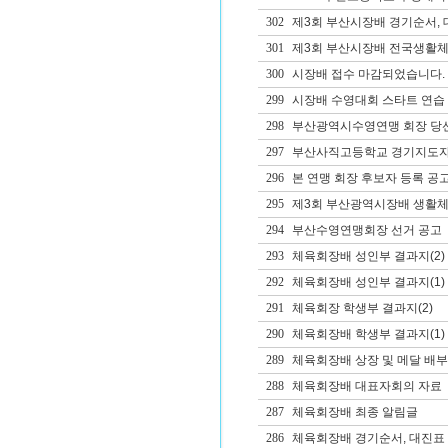
302
제3회 부산시장배 경기순서, 
301
제3회 부산시장배 전국생활체
300
시장배 접수 마감되었습니다.
299
시장배 수영대회 스타트 연습 
298
부산광역시수영연맹 회장 당
297
부산사직고등학교 경기지도자(
296
본 연맹 회장 후보자 등록 공
295
제3회 부산광역시장배 생활체
294
부산수영연맹회장 선거 공고
293
체육회장배 성인부 결과지(2)
292
체육회장배 성인부 결과지(1)
291
체육회장 학생부 결과지(2)
290
체육회장배 학생부 결과지(1)
289
체육회장배 상장 및 메달 배부
288
체육회장배 대표자회의 자료
287
체육회장배 최종 알림글
286
체육회장배 경기순서, 대진표 