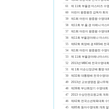
61
제 11회 부울경 마스터즈 수
60
어린이 왕중왕전 감독자 회의
59
제1회 어린이 왕중왕 수영대
58
제11회 부.울.경 아레나 마
57
제1회 어린이 왕중왕 수영대회
56
제11회 부울경아레나 마스터
55
제62회 회장배 겸 KBS배 
54
제1회 어린이 왕중왕전 수영
53
제 11회 부울경아레나마스터
52
2013년 MBC배 전국수영대회
51
제 1회 이순신장군배 통영 대
50
제32회 대통령배 전국수영대
49
2013년 교보생명컵 꿈나무
48
제39회 부산회장기 수영대회 겸
47
2013 수상안전요원교육 개
46
제42회 전국소년체육대회 
45
제85회 동아수영대회 개최 