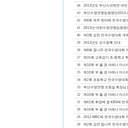
44
2013년도 부산소년체전 대진
43
부산수영연맹임원명단2013-2
42
제8회 제주 한라배 전국수영
41
2013년 대한수영연맹임원명
40
제3회 김천 전국수영대회 개
39
2013년도 선수등록 안내
38
제8회 꿈나무 전국수영대회 
37
제31회 교육감기 초,중학교
36
제10회 부.울.경 아레나 마
35
제10회 부.울.경 아레나 마
34
제2회 초등학교 전국수영대회
33
부산수영연맹 조동길 회장님
[
32
제10회 부.울.경 아레나 마스
31
제61회 회장배 겸 KBS배 
30
제10회 부.울.경 아레나 마
29
2012 MBC배 전국수영대회 
28
제2회 김천 꿈나무 전국수영