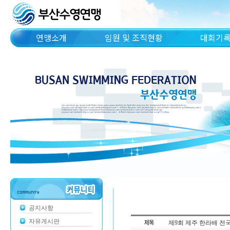
연맹소개
임원 및 조직현황
대회기
공지사항
자유게시판
제9회 제주 한라배 