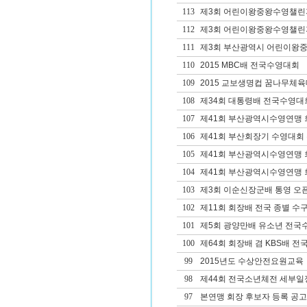
113
제3회 어린이왕중왕수영챌린
112
제3회 어린이왕중왕수영챌린
111
제3회 부산광역시 어린이왕중
110
2015 MBC배 전국수영대회
109
2015 교보생명컵 꿈나무체육
108
제34회 대통령배 전국수영대
107
제41회 부산광역시수영연맹 
106
제41회 부산회장기 수영대회
105
제41회 부산광역시수영연맹
104
제41회 부산광역시수영연맹 회
103
제3회 이순신장군배 통영 오픈 W
102
제11회 회장배 전국 종별 
101
제5회 광양만배 유소년 전국
100
제64회 회장배 겸 KBS배 
99
2015년도 수상안전요원교육
98
제44회 전국소년체전 세부일
97
본연맹 회장 후보자 등록 공고