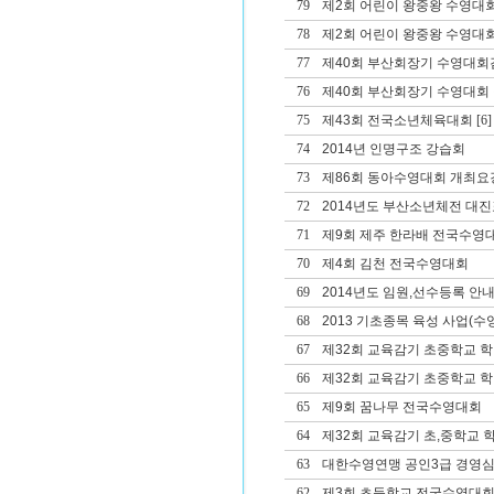
79
제2회 어린이 왕중왕 수영대회
78
제2회 어린이 왕중왕 수영대회
77
제40회 부산회장기 수영대회겸
76
제40회 부산회장기 수영대회 겸
75
제43회 전국소년체육대회
[6]
74
2014년 인명구조 강습회
73
제86회 동아수영대회 개최요
72
2014년도 부산소년체전 대진
71
제9회 제주 한라배 전국수영
70
제4회 김천 전국수영대회
69
2014년도 임원,선수등록 안
68
2013 기초종목 육성 사업(수영
67
제32회 교육감기 초중학교 
66
제32회 교육감기 초중학교 
65
제9회 꿈나무 전국수영대회
64
제32회 교육감기 초,중학교
63
대한수영연맹 공인3급 경영심
62
제3회 초등학교 전국수영대