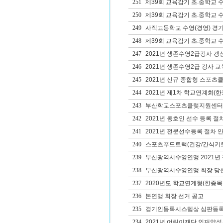
251
제39회 교육감기 초.중학교 
250
제39회 교육감기 초.중학교 
249
사직고등학교 수영(경영) 경
248
제39회 교육감기 초.중학교 
247
2021년 생존수영2급강사 갱
246
2021년 생존수영2급 강사 교
245
2021년 신규 종합형 스포츠
244
2021년 제1차 학교연계회(
243
부산학교스포츠클렂지원센터 
242
2021년 동호인 선수 등록 절
241
2021년 전문선수등록 절차 
240
스포츠푸드트럭(건강/간식키트
239
부산광역시수영연맹 2021년
238
부산광역시수영연맹 회장 당
237
2020년도 학교연계형(한종목
236
본연맹 회장 선거 공고
235
경기인등록시스템상 심판등록
234
2021년 어린이재단 인재양성사