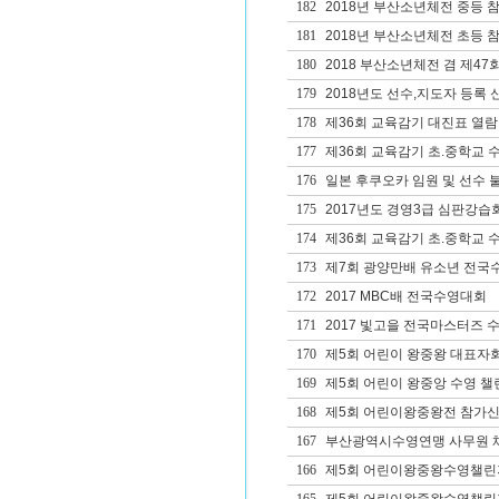
182
2018년 부산소년체전 중등 
181
2018년 부산소년체전 초등 
180
2018 부산소년체전 겸 제4
179
2018년도 선수,지도자 등록 
178
제36회 교육감기 대진표 열람
177
제36회 교육감기 초.중학교 
176
일본 후쿠오카 임원 및 선수 
175
2017년도 경영3급 심판강습
174
제36회 교육감기 초.중학교 
173
제7회 광양만배 유소년 전국
172
2017 MBC배 전국수영대회
171
2017 빛고을 전국마스터즈 
170
제5회 어린이 왕중왕 대표자
169
제5회 어린이 왕중앙 수영 챌
168
제5회 어린이왕중왕전 참가
167
부산광역시수영연맹 사무원 
166
제5회 어린이왕중왕수영챌린