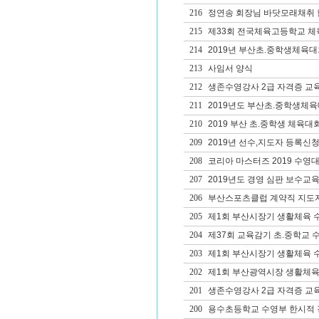
216
정연송 회장님 바닷모래채취 
215
제33회 전국체육고등학교 체
214
2019년 부산초.중학생체육
213
사임서 양식
212
생존수영강사 2급 자격증 교
211
2019년도 부산초.중학생체
210
2019 부산 초.중학생 체육대
209
2019년 선수,지도자 등록신청
208
코리아 마스터즈 2019 수영
207
2019년도 경영 심판 보수교육
206
부산스포츠클럽 계약직 지도
205
제1회 부산시장기 생활체육 
204
제37회 교육감기 초.중학교 
203
제1회 부산시장기 생활체육 
202
제1회 부산광역시장 생활체육
201
생존수영강사 2급 자격증 교
200
용수초등학교 수영부 한시적 