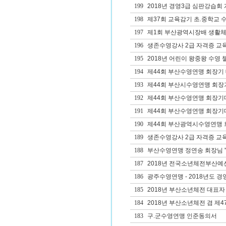
199
2018년 경영3급 심판강습회
198
제37회 교육감기 초.중학교 
197
제1회 부산광역시장배 생활체
196
생존수영강사 2급 자격증 교
195
2018년 어린이 왕중왕 수영 
194
제44회 부산수영연맹 회장기 
193
제44회 부산시수영연맹 회장
192
제44회 부산수영연맹 회장기
191
제44회 부산수영연맹 회장
190
제44회 부산광역시수영연맹 회
189
생존수영강사 2급 자격증 교
188
부산수영연맹 정연송 회장님 '
187
2018년 전국소년체전부산예
186
광주수영연맹 - 2018년도 경영1
185
2018년 부산소년체전 대표자
184
2018년 부산소년체전 겸 제
183
구.군수영연맹 인준동의서