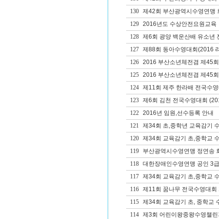
130
제42회 부산광역시수영연맹 회
129
2016년도 수상안전요원교육
128
제6회 광양 백운산배 유소년
127
제88회 동아수영대회(2016 
126
2016 부산소년체전겸 제4
125
2016 부산소년체전겸 제45
124
제11회 제주 한라배 전국수
123
제6회 김천 전국수영대회 (20
122
2016년 임원,선수등록 안내
121
제34회 초,중학년 교육감기
120
제34회 교육감기 초,중학교 
119
부산광역시수영연맹 정연송 
118
대한장애인수영연맹 공인 3급
117
제34회 교육감기 초,중학교 
116
제11회 꿈나무 전국수영대회
115
제34회 교육감기 초, 중학교
114
제3회 어린이왕중왕수영챌린