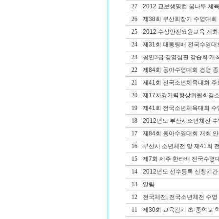
27
2012 교보생명컵 꿈나무 체
26
제38회 부산회장기 수영대회 겸
25
2012 수상안전요원교육 개
24
제31회 대통령배 전국수영대
23
공인3급 경영심판 강습회 개
22
제84회 동아수영대회 경영 종
21
제41회 전국소년체육대회 주
20
제17차경기력향상위원회겸
19
제41회 전국소년체육대회 
18
2012년도 부산시소년체전 
17
제84회 동아수영대회 개최 
16
부산시 소년체전 및 제41회
15
제7회 제주 한라배 전국수영
14
2012년도 선수등록 신청기간
13
알림
12
전국체전, 전국소년체전 수영
11
제30회 교육감기 초·중학교