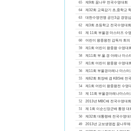
65
제9회 꿈나무 전국수영대회
64
제32회 교육감기 초,중학교
63
대한수영연맹 공인3급 경영심
62
제3회 초등학교 전국수영대
61
제 11회 부울경 마스터즈 수
60
어린이 왕중왕전 감독자 회의
59
제1회 어린이 왕중왕 수영대
58
제11회 부.울.경 아레나 마
57
제1회 어린이 왕중왕 수영대회
56
제11회 부울경아레나 마스터
55
제62회 회장배 겸 KBS배 
54
제1회 어린이 왕중왕전 수영
53
제 11회 부울경아레나마스터
52
2013년 MBC배 전국수영대회
51
제 1회 이순신장군배 통영 대
50
제32회 대통령배 전국수영대
49
2013년 교보생명컵 꿈나무