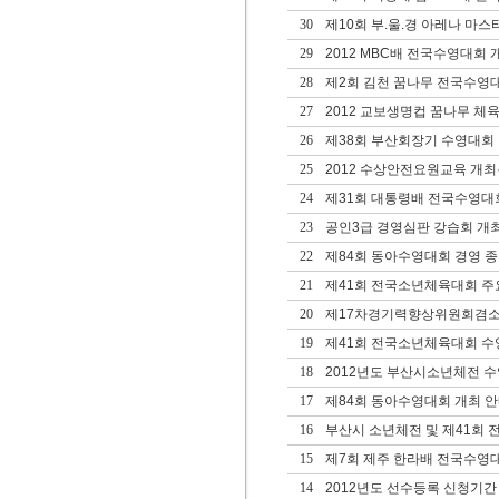
30
제10회 부.울.경 아레나 마
29
2012 MBC배 전국수영대회 
28
제2회 김천 꿈나무 전국수영
27
2012 교보생명컵 꿈나무 체
26
제38회 부산회장기 수영대회 겸
25
2012 수상안전요원교육 개
24
제31회 대통령배 전국수영대
23
공인3급 경영심판 강습회 개
22
제84회 동아수영대회 경영 종
21
제41회 전국소년체육대회 주
20
제17차경기력향상위원회겸
19
제41회 전국소년체육대회 
18
2012년도 부산시소년체전 
17
제84회 동아수영대회 개최 
16
부산시 소년체전 및 제41회
15
제7회 제주 한라배 전국수영
14
2012년도 선수등록 신청기간