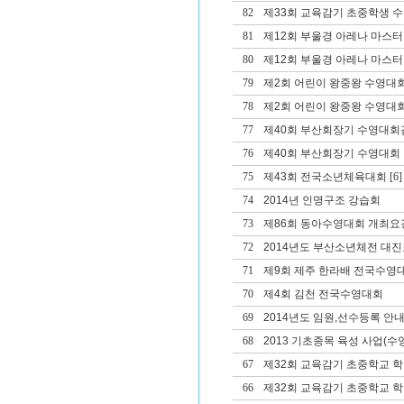
82
제33회 교육감기 초중학생 
81
제12회 부울경 아레나 마스
80
제12회 부울경 아레나 마스
79
제2회 어린이 왕중왕 수영대회
78
제2회 어린이 왕중왕 수영대회
77
제40회 부산회장기 수영대회겸
76
제40회 부산회장기 수영대회 겸
75
제43회 전국소년체육대회
[6]
74
2014년 인명구조 강습회
73
제86회 동아수영대회 개최요
72
2014년도 부산소년체전 대진
71
제9회 제주 한라배 전국수영
70
제4회 김천 전국수영대회
69
2014년도 임원,선수등록 안
68
2013 기초종목 육성 사업(수영
67
제32회 교육감기 초중학교 
66
제32회 교육감기 초중학교 