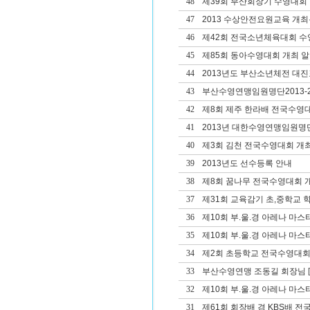
48
제39회 부산회장기 수영대회 겸
47
2013 수상안전요원교육 개
46
제42회 전국소년체육대회 
45
제85회 동아수영대회 개최 
44
2013년도 부산소년체전 대진
43
부산수영연맹임원명단2013-2
42
제8회 제주 한라배 전국수영
41
2013년 대한수영연맹임원명
40
제3회 김천 전국수영대회 개
39
2013년도 선수등록 안내
38
제8회 꿈나무 전국수영대회 
37
제31회 교육감기 초,중학교
36
제10회 부.울.경 아레나 마
35
제10회 부.울.경 아레나 마
34
제2회 초등학교 전국수영대회
33
부산수영연맹 조동길 회장님
[
32
제10회 부.울.경 아레나 마스
31
제61회 회장배 겸 KBS배 