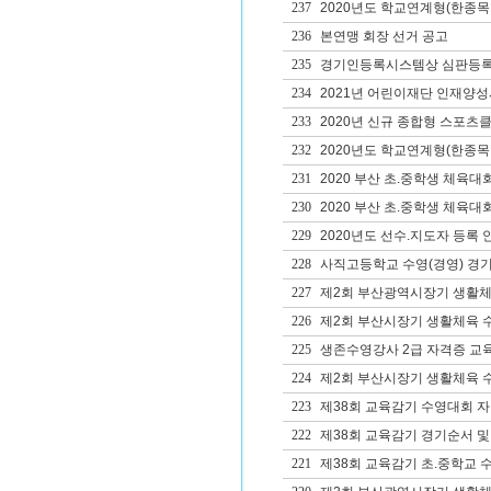
237
2020년도 학교연계형(한종목
236
본연맹 회장 선거 공고
235
경기인등록시스템상 심판등록
234
2021년 어린이재단 인재양성사
233
2020년 신규 종합형 스포츠클
232
2020년도 학교연계형(한종목
231
2020 부산 초.중학생 체육대
230
2020 부산 초.중학생 체육대
229
2020년도 선수.지도자 등록 
228
사직고등학교 수영(경영) 경
227
제2회 부산광역시장기 생활체
226
제2회 부산시장기 생활체육 
225
생존수영강사 2급 자격증 교
224
제2회 부산시장기 생활체육 
223
제38회 교육감기 수영대회 
222
제38회 교육감기 경기순서 및
221
제38회 교육감기 초.중학교 