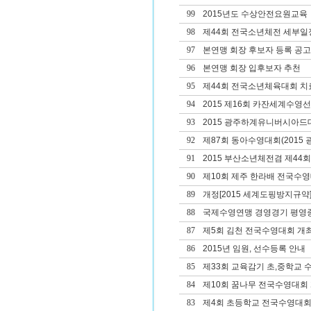
99
2015년도 수상안전요원교육
98
제44회 전국소년체전 세부일
97
본연맹 회장 후보자 등록 공고
96
본연맹 회장 입후보자 추천
95
제44회 전국소년체육대회 치료
94
2015 제16회 카잔세계수
93
2015 광주하계유니버시아드대
92
제87회 동아수영대회(2015 광
91
2015 부산소년체전겸 제4
90
제10회 제주 한라배 전국수
89
개정[2015 세계도핑방지규약]
88
국제수영연맹 경영경기 평영종
87
제5회 김천 전국수영대회 개
86
2015년 임원, 선수등록 안내
85
제33회 교육감기 초,중학교 
84
제10회 꿈나무 전국수영대회
83
제4회 초등학교 전국수영대회