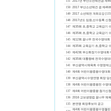
151
2017년 부산소년체전겸 제
150
2017 부산소년체건 겸 제
149
2017 소년체전 개최요강
[135
148
2017년도 임원,선수등록 신청
147
제35회 초,중학교 교육감기 
146
제35회 초,중학교 교육감기
145
제12회 꿈나무 전국수영대회
144
제35회 교육감기 초,중학교
143
제42회 부산회장기수영대회 대
142
제35회 대통령배 전국수영대
141
부산광역시체육회 수영영재교
140
제4회 어린이왕중왕수영대회
139
부산광역시수영연맹 회장 당
138
제4회 어린이왕중왕전 수영대
137
제4회 어린이왕중왕 참가신청
136
2016 교보생명컵 꿈나무 체
135
본연맹 회장후보자 공고
제4회 어린이왕중왕수영챌린