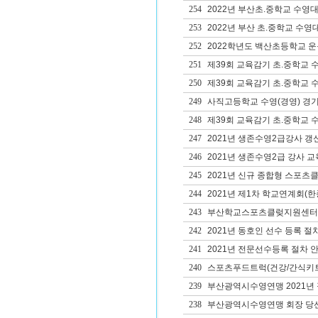
254
2022년 부산초.중학교 수영
253
2022년 부산 초.중학교 수영
252
2022학년도 백산초등학교 
251
제39회 교육감기 초.중학교 
250
제39회 교육감기 초.중학교 
249
사직고등학교 수영(경영) 경
248
제39회 교육감기 초.중학교 
247
2021년 생존수영2급강사 갱
246
2021년 생존수영2급 강사 교
245
2021년 신규 종합형 스포츠
244
2021년 제1차 학교연계회(
243
부산학교스포츠클렂지원센터 
242
2021년 동호인 선수 등록 절
241
2021년 전문선수등록 절차 
240
스포츠푸드트럭(건강/간식키트
239
부산광역시수영연맹 2021년
238
부산광역시수영연맹 회장 당