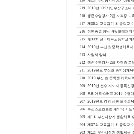
220
제2회 부산광역시장기 생활체
219
2019년 119시민수상구조대
218
생존수영강사 2급 자격증 교
217
제38회 교육감기 초.중학교 
216
정연송 회장님 바닷모래채취 
215
제33회 전국체육고등학교 체
214
2019년 부산초.중학생체육
213
사임서 양식
212
생존수영강사 2급 자격증 교
211
2019년도 부산초.중학생체
210
2019 부산 초.중학생 체육대
209
2019년 선수,지도자 등록신청
208
코리아 마스터즈 2019 수영
207
2019년도 경영 심판 보수교육
206
부산스포츠클럽 계약직 지도
205
제1회 부산시장기 생활체육 
204
제37회 교육감기 초.중학교 
203
제1회 부산시장기 생활체육 