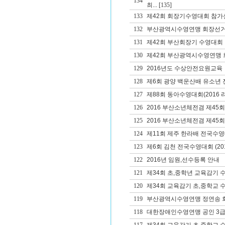
134
최...
[135]
133
제42회 회장기수영대회 참가
132
부산광역시수영연맹 회장선거
131
제42회 부산회장기 수영대회
130
제42회 부산광역시수영연맹 회
129
2016년도 수상안전요원교육
128
제6회 광양 백운산배 유소년
127
제88회 동아수영대회(2016 
126
2016 부산소년체전겸 제4
125
2016 부산소년체전겸 제45
124
제11회 제주 한라배 전국수
123
제6회 김천 전국수영대회 (20
122
2016년 임원,선수등록 안내
121
제34회 초,중학년 교육감기
120
제34회 교육감기 초,중학교 
119
부산광역시수영연맹 정연송 
118
대한장애인수영연맹 공인 3급