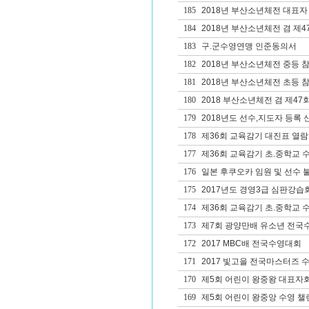
185
2018년 부산소년체전 대표자
184
2018년 부산소년체전 겸 제
183
구.군수영연맹 인준동의서
182
2018년 부산소년체전 중등 
181
2018년 부산소년체전 초등 
180
2018 부산소년체전 겸 제4
179
2018년도 선수,지도자 등록 
178
제36회 교육감기 대진표 열람
177
제36회 교육감기 초.중학교 
176
일본 후쿠오카 임원 및 선수 
175
2017년도 경영3급 심판강습
174
제36회 교육감기 초.중학교 
173
제7회 광양만배 유소년 전국
172
2017 MBC배 전국수영대회
171
2017 빛고을 전국마스터즈 
170
제5회 어린이 왕중왕 대표자
169
제5회 어린이 왕중앙 수영 챌